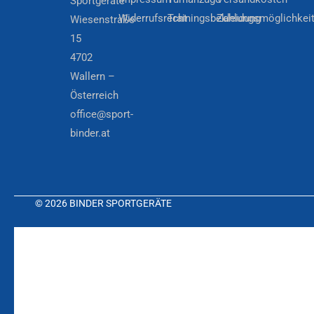
Sportgeräte
Widerrufsrecht
Trainingsbekleidung
Zahlungsmöglichkei
Wiesenstraße
15
4702
Wallern –
Österreich
office@sport-
binder.at
© 2026 BINDER SPORTGERÄTE