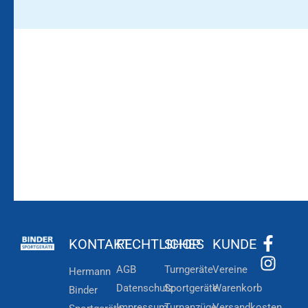
Bleiben Sie auf dem
Die Vereinsbekleidung
Laufenden!
Zum
Zur
Kundenkonto
Newsletteranmeldung
KONTAKT
RECHTLICHES
SHOP
KUNDE
AGB
Turngeräte
Vereine
Hermann
Datenschutz
Sportgeräte
Warenkorb
Binder
Impressum
Turnanzüge
Versandkosten