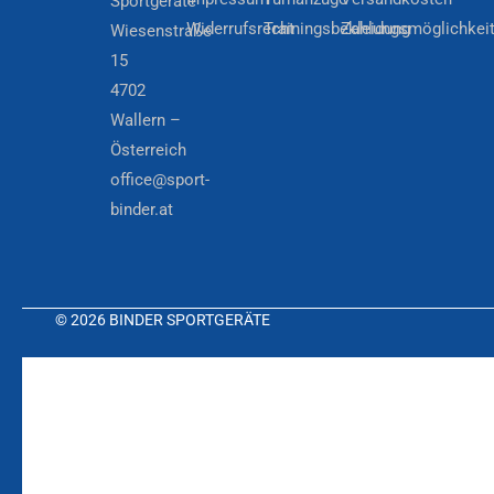
Sportgeräte
Widerrufsrecht
Trainingsbekleidung
Zahlungsmöglichkei
Wiesenstraße
15
4702
Wallern –
Österreich
office@sport-
binder.at
© 2026 BINDER SPORTGERÄTE