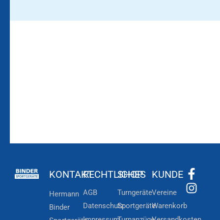
Bleiben Sie auf dem
Die Vereinsbekleidung
Laufenden!
Zum
Zur
Kundenkonto
Newsletteranmeldung
KONTAKT
RECHTLICHES
SHOP
KUNDE
AGB
Turngeräte
Vereine
Hermann
Datenschutz
Sportgeräte
Warenkorb
Binder
Impressum
Turnanzüge
Versandkosten