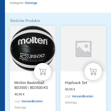
Kategorie:
Grevinga
Ähnliche Produkte
Molten Basketball
Hüpfsack Set
BD3500 | BD3500-KS
99,95
€
40,90
€
zzgl.
Versandkosten
zzgl.
Versandkosten
Grevinga
Grevinga