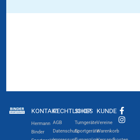
Bleiben Sie auf dem
Die Vereinsbekleidung
Laufenden!
Zum
Zur
Kundenkonto
Newsletteranmeldung
KONTAKT
RECHTLICHES
SHOP
KUNDE
AGB
Turngeräte
Vereine
Hermann
Datenschutz
Sportgeräte
Warenkorb
Binder
Impressum
Turnanzüge
Versandkosten