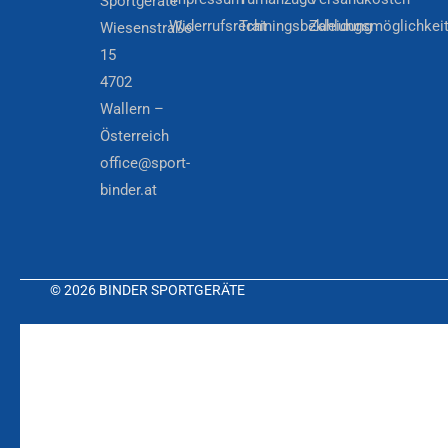
Sportgeräte
Widerrufsrecht
Trainingsbekleidung
Zahlungsmöglichkei
Wiesenstraße
15
4702
Wallern –
Österreich
office@sport-
binder.at
© 2026 BINDER SPORTGERÄTE