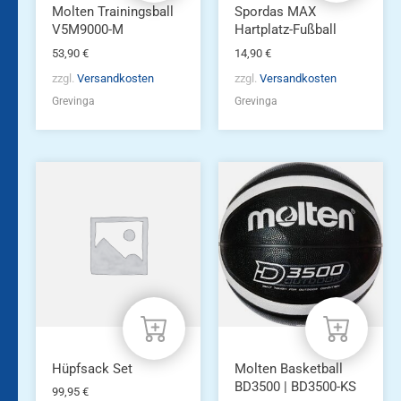
Molten Trainingsball
Spordas MAX
V5M9000-M
Hartplatz-Fußball
53,90
€
14,90
€
zzgl.
Versandkosten
zzgl.
Versandkosten
Grevinga
Grevinga
Hüpfsack Set
Molten Basketball
BD3500 | BD3500-KS
99,95
€