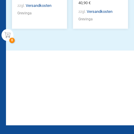
40,90
€
zzgl.
Versandkosten
zzgl.
Versandkosten
Grevinga
Grevinga
Bleiben Sie auf dem
Die Vereinsbekleidung
Laufenden!
Zum
Zur
Kundenkonto
Newsletteranmeldung