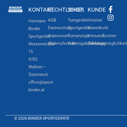
KONTAKT
RECHTLICHES
SHOP
KUNDE
AGB
Turngeräte
Vereine
Hermann
Datenschutz
Sportgeräte
Warenkorb
Binder
Impressum
Turnanzüge
Versandkosten
Sportgeräte
Widerrufsrecht
Trainingsbekleidung
Zahlungsmöglichkei
Wiesenstraße
15
4702
Wallern –
Österreich
office@sport-
binder.at
© 2026 BINDER SPORTGERÄTE