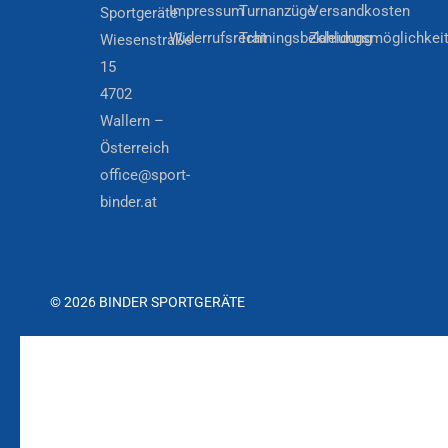
Impressum
Turnanzüge
Versandkosten
Sportgeräte
Widerrufsrecht
Trainingsbekleidung
Zahlungsmöglichkei
Wiesenstraße
15
4702
Wallern –
Österreich
office@sport-
binder.at
© 2026 BINDER SPORTGERÄTE