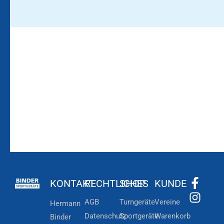
Bleiben Sie auf dem
Die Vereinsbekleidung
Laufenden!
Zum
Zur
Kundenkonto
Newsletteranmeldung
KONTAKT
RECHTLICHES
SHOP
KUNDE
AGB
Turngeräte
Vereine
Hermann
Datenschutz
Sportgeräte
Warenkorb
Binder