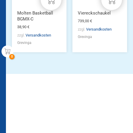
Molten Basketball
Viereckschaukel
BGMX-C
739,00
€
38,90
€
zzgl.
Versandkosten
zzgl.
Versandkosten
Grevinga
Grevinga
Bleiben Sie auf dem
Die Vereinsbekleidung
Laufenden!
Zum
Zur
Kundenkonto
Newsletteranmeldung