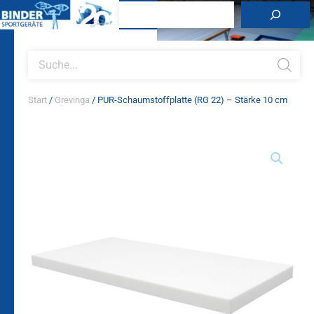
Zum
Suchen
Inhalt
springen
Products
search
Start
/
Grevinga
/ PUR-Schaumstoffplatte (RG 22) – Stärke 10 cm
PUR-
Schaumstoffplatte
(RG
22)
-
Stärke
10
cm
Menge