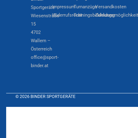
Impressum
Turnanzüge
Versandkosten
Sportgeräte
Widerrufsrecht
Trainingsbekleidung
Zahlungsmöglichkei
Wiesenstraße
15
4702
Wallern –
Österreich
office@sport-
binder.at
© 2026 BINDER SPORTGERÄTE