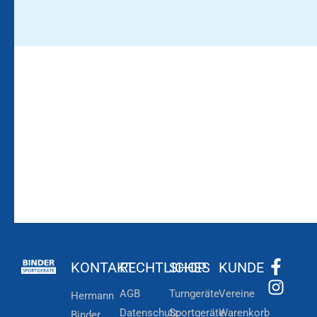
Bleiben Sie auf dem
Die Vereinsbekleidung
Laufenden!
Zum
Zur
Kundenkonto
Newsletteranmeldung
KONTAKT
RECHTLICHES
SHOP
KUNDE
AGB
Turngeräte
Vereine
Hermann
Datenschutz
Sportgeräte
Warenkorb
Binder