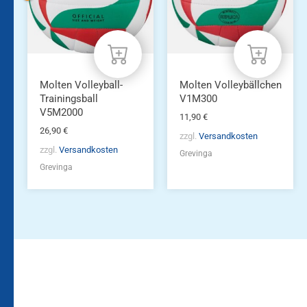
Molten Volleyball-
Molten Volleybällchen
Trainingsball
V1M300
V5M2000
11,90
€
26,90
€
zzgl.
Versandkosten
zzgl.
Versandkosten
Grevinga
Grevinga
Bleiben Sie auf dem
Die Vereinsbekleidung
Laufenden!
Zum
Zur
Kundenkonto
Newsletteranmeldung