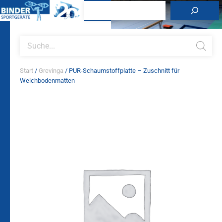
Zum
Suchen
Inhalt
springen
Products
search
Start
/
Grevinga
/ PUR-Schaumstoffplatte – Zuschnitt für
Weichbodenmatten
PUR-
Schaumstoffplatte
-
Zuschnitt
für
Weichbodenmatten
Menge