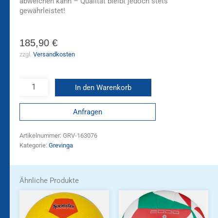
abweichen kann – Qualität bleibt jedoch stets
gewährleistet!
185,90
€
zzgl.
Versandkosten
In den Warenkorb
Anfragen
Artikelnummer:
GRV-163076
Kategorie:
Grevinga
Ähnliche Produkte