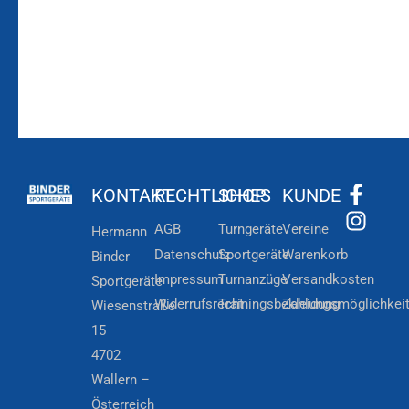
KONTAKT
RECHTLICHES
SHOP
KUNDE
AGB
Turngeräte
Vereine
Hermann
Datenschutz
Sportgeräte
Warenkorb
Binder
Impressum
Turnanzüge
Versandkosten
Sportgeräte
Widerrufsrecht
Trainingsbekleidung
Zahlungsmöglichkei
Wiesenstraße
15
4702
Wallern –
Österreich