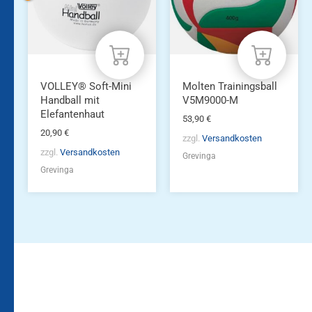
VOLLEY® Soft-Mini
Molten Trainingsball
Handball mit
V5M9000-M
Elefantenhaut
53,90
€
20,90
€
zzgl.
Versandkosten
zzgl.
Versandkosten
Grevinga
Grevinga
Bleiben Sie auf dem
Die Vereinsbekleidung
Laufenden!
Zum
Zur
Kundenkonto
Newsletteranmeldung