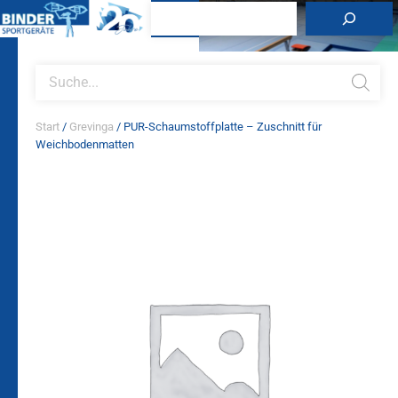
Zum
Suchen
Inhalt
springen
Products
search
Start
/
Grevinga
/ PUR-Schaumstoffplatte – Zuschnitt für
Weichbodenmatten
PUR-
Schaumstoffplatte
-
Zuschnitt
für
Weichbodenmatten
Menge