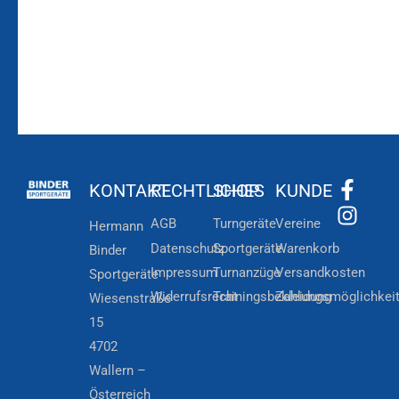
KONTAKT
RECHTLICHES
SHOP
KUNDE
AGB
Turngeräte
Vereine
Hermann
Datenschutz
Sportgeräte
Warenkorb
Binder
Impressum
Turnanzüge
Versandkosten
Sportgeräte
Widerrufsrecht
Trainingsbekleidung
Zahlungsmöglichkei
Wiesenstraße
15
4702
Wallern –
Österreich