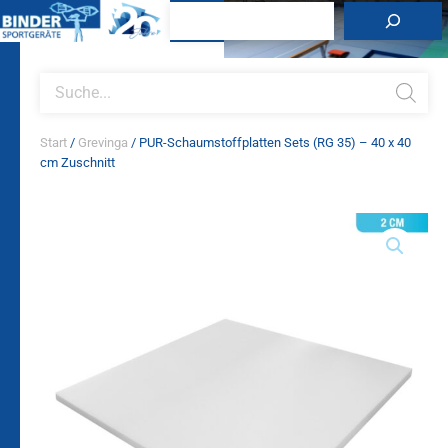
Zum
Suchen
Inhalt
springen
Products
search
Start
/
Grevinga
/ PUR-Schaumstoffplatten Sets (RG 35) – 40 x 40
cm Zuschnitt
PUR-
Schaumstoffplatten
Sets
(RG
35)
-
40
x
40
cm
Zuschnitt
Menge