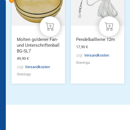
Molten goldener Fan-
Pendelballleine 12m
und Unterschriftenball
17,90
€
BG-SL7
zzgl.
Versandkosten
49,90
€
Grevinga
zzgl.
Versandkosten
Grevinga
Bleiben Sie auf dem
Die Vereinsbekleidung
Laufenden!
Zum
Zur
Kundenkonto
Newsletteranmeldung