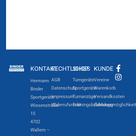
KONTAKT
RECHTLICHES
SHOP
KUNDE
AGB
Turngeräte
Vereine
Hermann
Datenschutz
Sportgeräte
Warenkorb
Binder
Impressum
Turnanzüge
Versandkosten
Sportgeräte
Widerrufsrecht
Trainingsbekleidung
Zahlungsmöglichkei
Wiesenstraße
15
4702
Wallern –