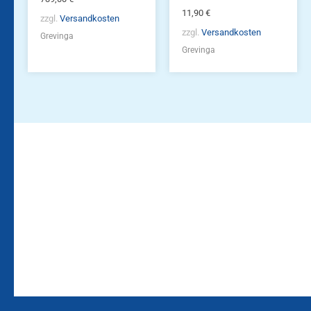
11,90
€
zzgl.
Versandkosten
zzgl.
Versandkosten
Grevinga
Grevinga
Bleiben Sie auf dem
Die Vereinsbekleidung
Laufenden!
Zum
Zur
Kundenkonto
Newsletteranmeldung