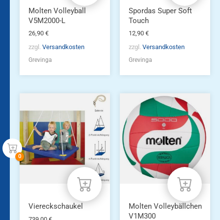
Molten Volleyball
Spordas Super Soft
V5M2000-L
Touch
26,90
€
12,90
€
zzgl.
Versandkosten
zzgl.
Versandkosten
Grevinga
Grevinga
Viereckschaukel
Molten Volleybällchen
V1M300
739,00
€