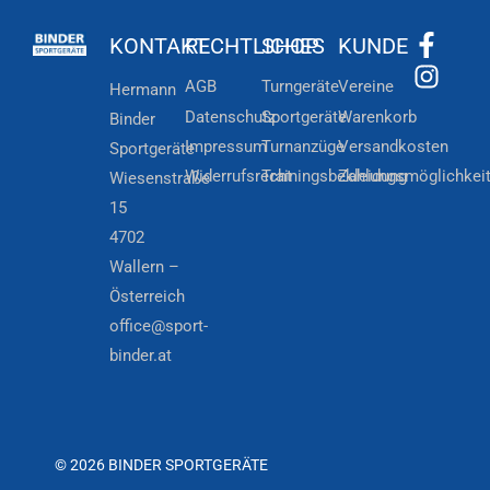
KONTAKT
RECHTLICHES
SHOP
KUNDE
AGB
Turngeräte
Vereine
Hermann
Datenschutz
Sportgeräte
Warenkorb
Binder
Impressum
Turnanzüge
Versandkosten
Sportgeräte
Widerrufsrecht
Trainingsbekleidung
Zahlungsmöglichkei
Wiesenstraße
15
4702
Wallern –
Österreich
office@sport-
binder.at
© 2026 BINDER SPORTGERÄTE