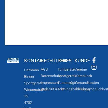
Zur
Kundenkonto
Newsletteranmeldung
KONTAKT
RECHTLICHES
SHOP
KUNDE
AGB
Turngeräte
Vereine
Hermann
Datenschutz
Sportgeräte
Warenkorb
Binder
Impressum
Turnanzüge
Versandkosten
Sportgeräte
Widerrufsrecht
Trainingsbekleidung
Zahlungsmöglichkei
Wiesenstraße
15
4702