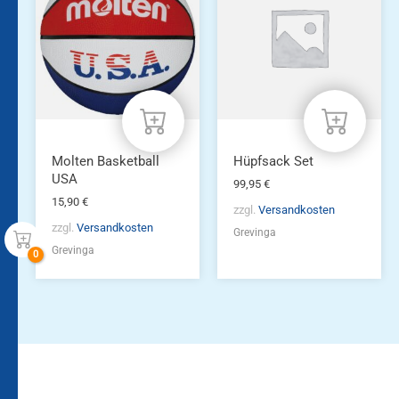
Molten Basketball
Hüpfsack Set
USA
99,95
€
15,90
€
zzgl.
Versandkosten
zzgl.
Versandkosten
Grevinga
Grevinga
Bleiben Sie auf dem
Die Vereinsbekleidung
Laufenden!
Zum