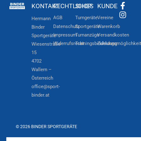
KONTAKT
RECHTLICHES
SHOP
KUNDE
AGB
Turngeräte
Vereine
Hermann
Datenschutz
Sportgeräte
Warenkorb
Binder
Impressum
Turnanzüge
Versandkosten
Sportgeräte
Widerrufsrecht
Trainingsbekleidung
Zahlungsmöglichkei
Wiesenstraße
15
4702
Wallern –
Österreich
office@sport-
binder.at
© 2026 BINDER SPORTGERÄTE