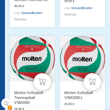
99,95
€
40,90
€
zzgl.
Versandkosten
zzgl.
Versandkosten
Grevinga
Grevinga
Molten Volleyball-
Molten Volleyball
Trainingsball
V5M2000-L
V5M2000
26,90
€
26,90
€