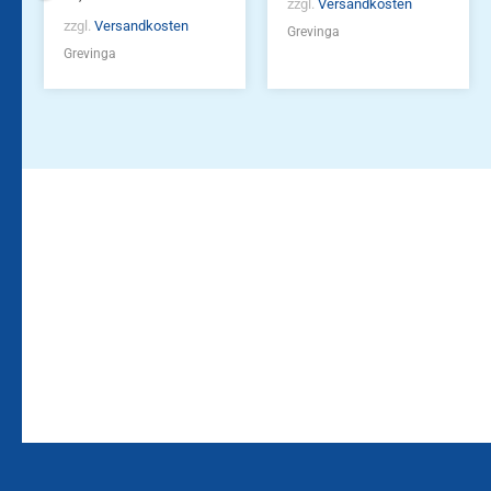
zzgl.
Versandkosten
zzgl.
Versandkosten
Grevinga
Grevinga
Bleiben Sie auf dem
Die Vereinsbekleidung
Laufenden!
Zum
Zur
Kundenkonto
Newsletteranmeldung