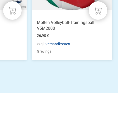
Molten Volleyball-Trainingsball
V5M2000
26,90
€
zzgl.
Versandkosten
Grevinga
idung
nkonto