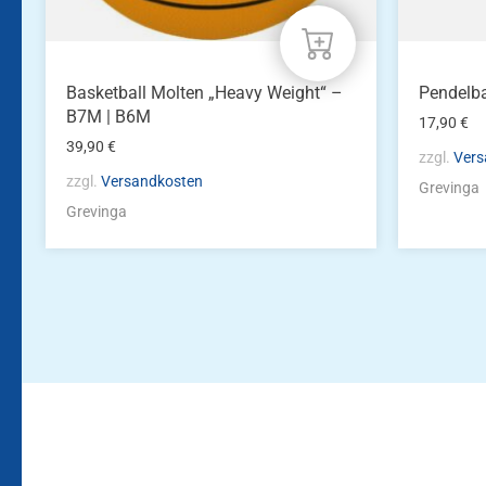
gewählt
werden
Basketball Molten „Heavy Weight“ –
Pendelba
B7M | B6M
17,90
€
39,90
€
zzgl.
Vers
zzgl.
Versandkosten
Grevinga
Grevinga
Bleiben Sie auf dem Laufenden!
Zur Newsletteranmeldun