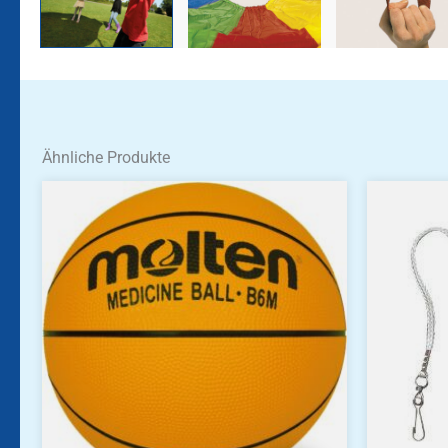
Ähnliche Produkte
Dieses
Produkt
weist
mehrere
Varianten
auf.
Die
Optionen
können
auf
der
Produktseite