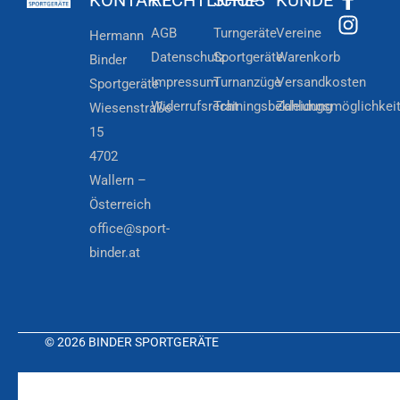
AGB
Turngeräte
Vereine
Hermann
Datenschutz
Sportgeräte
Warenkorb
Binder
Impressum
Turnanzüge
Versandkosten
Sportgeräte
Widerrufsrecht
Trainingsbekleidung
Zahlungsmöglichkei
Wiesenstraße
15
4702
Wallern –
Österreich
office@sport-
binder.at
© 2026 BINDER SPORTGERÄTE