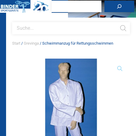
Zum
Suchen
Inhalt
springen
Products
search
Start
/
Grevinga
/ Schwimmanzug für Rettungsschwimmen
Schwimmanzug
für
Rettungsschwimmen
Menge