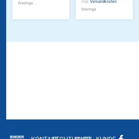
zzgl.
Versandkosten
Grevinga
Grevinga
Bleiben Sie auf dem
Die Vereinsbekleidung
Laufenden!
Zum
Zur
Kundenkonto
Newsletteranmeldung
KONTAKT
RECHTLICHES
SHOP
KUNDE