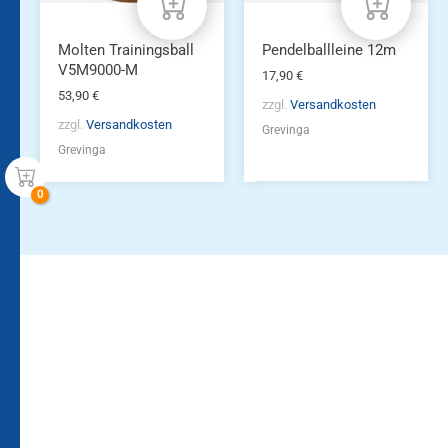
Molten Trainingsball
Pendelballleine 12m
V5M9000-M
17,90
€
53,90
€
zzgl.
Versandkosten
zzgl.
Versandkosten
Grevinga
Grevinga
Bleiben Sie auf dem
Die Vereinsbekleidung
Laufenden!
Zum
Zur
Kundenkonto
Newsletteranmeldung