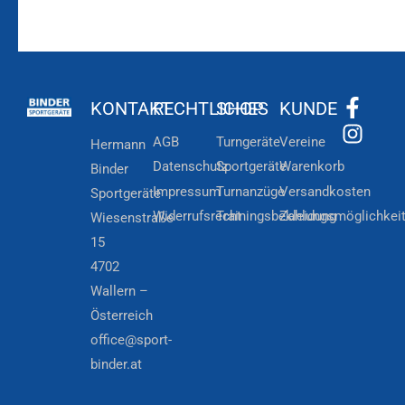
KONTAKT
RECHTLICHES
SHOP
KUNDE
AGB
Turngeräte
Vereine
Hermann
Datenschutz
Sportgeräte
Warenkorb
Binder
Impressum
Turnanzüge
Versandkosten
Sportgeräte
Widerrufsrecht
Trainingsbekleidung
Zahlungsmöglichkei
Wiesenstraße
15
4702
Wallern –
Österreich
office@sport-
binder.at