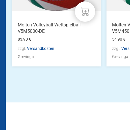
Molten Volleyball-Wettspielball
Molten V
V5M5000-DE
V5M450
83,90
€
54,90
€
zzgl.
Versandkosten
zzgl.
Vers
Grevinga
Grevinga
Bleiben Sie auf dem Laufenden!
Zur Newsletteranmeldun