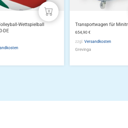
olleyball-Wettspielball
Transportwagen für Mini
0-DE
654,90
€
zzgl.
Versandkosten
andkosten
Grevinga
Die Vereinsbekle
g
Zum Kunde