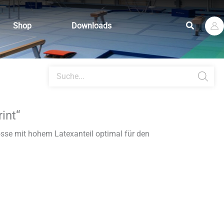
Suchen
Shop
Downloads
Products
search
int“
se mit hohem Latexanteil optimal für den