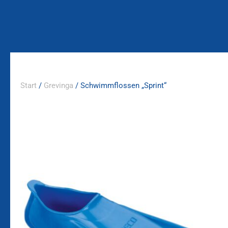
Zum
Inhalt
springen
Start
/
Grevinga
/ Schwimmflossen „Sprint“