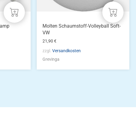
tramp
Molten Schaumstoff-Volleyball Soft-
VW
21,90
€
zzgl.
Versandkosten
Grevinga
idung
nkonto