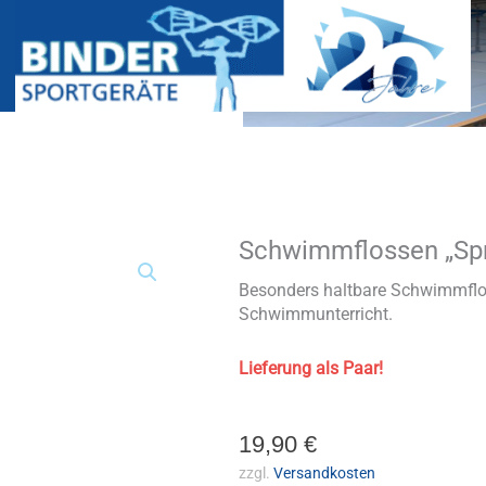
Schwimmflossen „Spr
Schwimmflossen
"Sprint"
Menge
Besonders haltbare Schwimmflos
Schwimmunterricht.
Lieferung als Paar!
19,90
€
zzgl.
Versandkosten