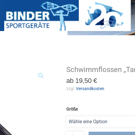
Schwimmflossen „Ta
Schwimmflossen
"TanGa"
ab
19,50
€
Menge
zzgl.
Versandkosten
Größe