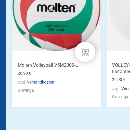
Molten Volleyball V5M2000-L
VOLLEY®
Elefante
26,90
€
20,90
€
zzgl.
Versandkosten
zzgl.
Vers
Grevinga
Grevinga