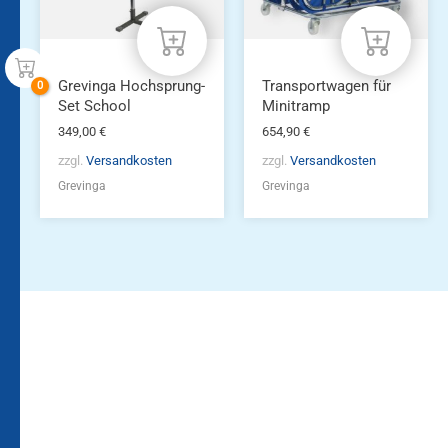
Grevinga Hochsprung-
Transportwagen für
Set School
Minitramp
349,00
€
654,90
€
zzgl.
Versandkosten
zzgl.
Versandkosten
Grevinga
Grevinga
Bleiben Sie auf dem
Die Vereinsbekleidung
Laufenden!
Zum
Zur
Kundenkonto
Newsletteranmeldung