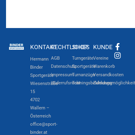
KONTAKT
RECHTLICHES
SHOP
KUNDE
AGB
Turngeräte
Vereine
Hermann
Datenschutz
Sportgeräte
Warenkorb
Binder
Impressum
Turnanzüge
Versandkosten
Sportgeräte
Widerrufsrecht
Trainingsbekleidung
Zahlungsmöglichkei
Wiesenstraße
15
4702
Wallern –
Österreich
office@sport-
binder.at