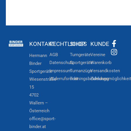
KONTAKT
RECHTLICHES
SHOP
KUNDE
AGB
Turngeräte
Vereine
Hermann
Datenschutz
Sportgeräte
Warenkorb
Binder
Impressum
Turnanzüge
Versandkosten
Sportgeräte
Widerrufsrecht
Trainingsbekleidung
Zahlungsmöglichkei
Wiesenstraße
15
4702
Wallern –
Österreich
office@sport-
binder.at