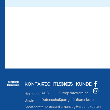
Bleiben Sie auf dem
Die Vereinsbekleidung
Laufenden!
Zum
Zur
Kundenkonto
Newsletteranmeldung
KONTAKT
RECHTLICHES
SHOP
KUNDE
AGB
Turngeräte
Vereine
Hermann
Datenschutz
Sportgeräte
Warenkorb
Binder
Impressum
Turnanzüge
Versandkosten
Sportgeräte