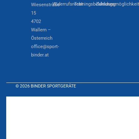
Widerrufsrecht
Trainingsbekleidung
Zahlungsmöglichkei
Wiesenstraße
15
4702
Wallern –
Österreich
office@sport-
binder.at
© 2026 BINDER SPORTGERÄTE