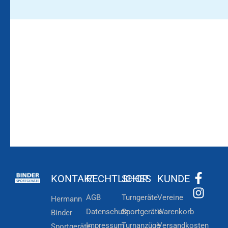
Bleiben Sie auf dem
Die Vereinsbekleidung
Laufenden!
Zum
Zur
Kundenkonto
Newsletteranmeldung
KONTAKT
RECHTLICHES
SHOP
KUNDE
AGB
Turngeräte
Vereine
Hermann
Datenschutz
Sportgeräte
Warenkorb
Binder
Impressum
Turnanzüge
Versandkosten
Sportgeräte