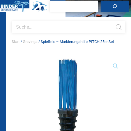
Zum
Suchen
Inhalt
springen
Products
search
Start
/
Grevinga
/ Spielfeld – Markierungshilfe PITCH 25er Set
Spielfeld
-
Markierungshilfe
PITCH
25er
Set
Menge