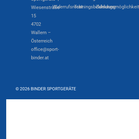
Widerrufsrecht
Trainingsbekleidung
Zahlungsmöglichkei
Wiesenstraße
15
4702
Wallern –
Österreich
office@sport-
binder.at
© 2026 BINDER SPORTGERÄTE