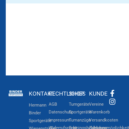
Bleiben Sie auf dem
Die Vereinsbekleidung
Laufenden!
Zum
Zur
Kundenkonto
Newsletteranmeldung
KONTAKT
RECHTLICHES
SHOP
KUNDE
AGB
Turngeräte
Vereine
Hermann
Datenschutz
Sportgeräte
Warenkorb
Binder
Impressum
Turnanzüge
Versandkosten
Sportgeräte
Widerrufsrecht
Trainingsbekleidung
Zahlungsmöglichkei
Wiesenstraße