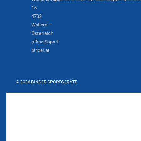
15
4702
Wallern –
Österreich
office@sport-
binder.at
© 2026 BINDER SPORTGERÄTE