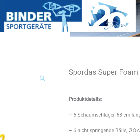
Spordas Super Foam 
Spordas
Super
Foam
Kricket
Set
Produktdetails:
Menge
– 6 Schaumschläger, 63 cm lang
– 6 nicht springende Bälle, Ø 8 