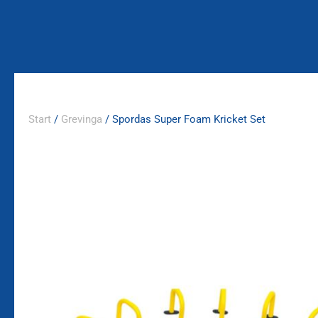
Zum
Inhalt
springen
Start
/
Grevinga
/ Spordas Super Foam Kricket Set