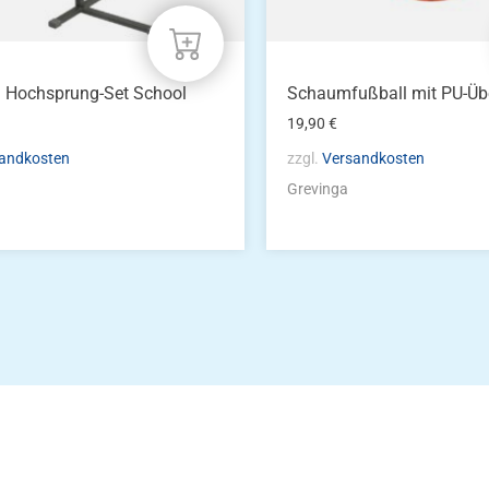
a Hochsprung-Set School
Schaumfußball mit PU-Üb
19,90
€
andkosten
zzgl.
Versandkosten
Grevinga
Die Vereinsbekle
g
Zum Kunde