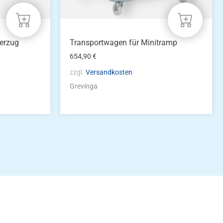
erzug
Transportwagen für Minitramp
654,90
€
zzgl.
Versandkosten
Grevinga
idung
nkonto