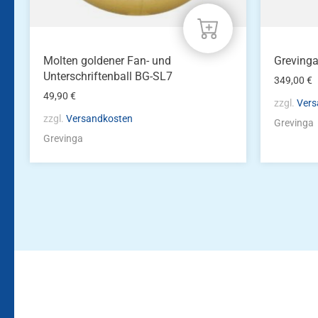
Molten goldener Fan- und
Greving
Unterschriftenball BG-SL7
349,00
€
49,90
€
zzgl.
Vers
zzgl.
Versandkosten
Grevinga
Grevinga
Bleiben Sie auf dem Laufenden!
Zur Newsletteranmeldun