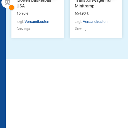
Molten Basketball
Transportwagen für
USA
Minitramp
15,90
€
654,90
€
zzgl.
Versandkosten
zzgl.
Versandkosten
Grevinga
Grevinga
Bleiben Sie auf dem
Die Vereinsbekleidung
Laufenden!
Zum
Zur
Kundenkonto
Newsletteranmeldung