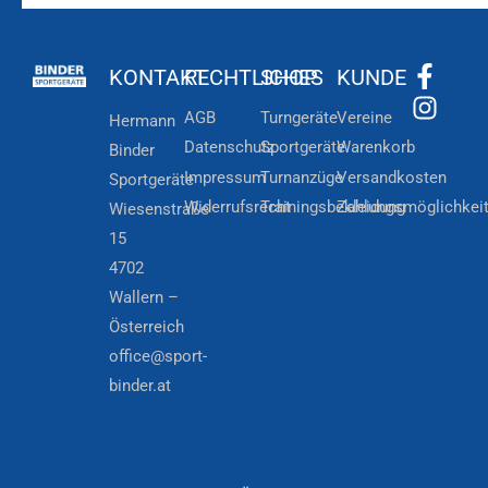
KONTAKT
RECHTLICHES
SHOP
KUNDE
AGB
Turngeräte
Vereine
Hermann
Datenschutz
Sportgeräte
Warenkorb
Binder
Impressum
Turnanzüge
Versandkosten
Sportgeräte
Widerrufsrecht
Trainingsbekleidung
Zahlungsmöglichkei
Wiesenstraße
15
4702
Wallern –
Österreich
office@sport-
binder.at