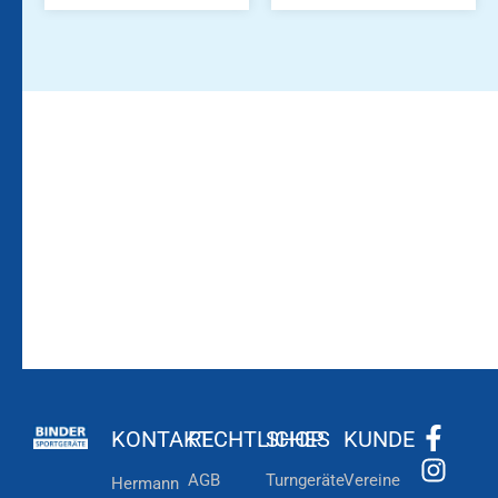
Bleiben Sie auf dem
Die Vereinsbekleidung
Laufenden!
Zum
Zur
Kundenkonto
Newsletteranmeldung
KONTAKT
RECHTLICHES
SHOP
KUNDE
AGB
Turngeräte
Vereine
Hermann