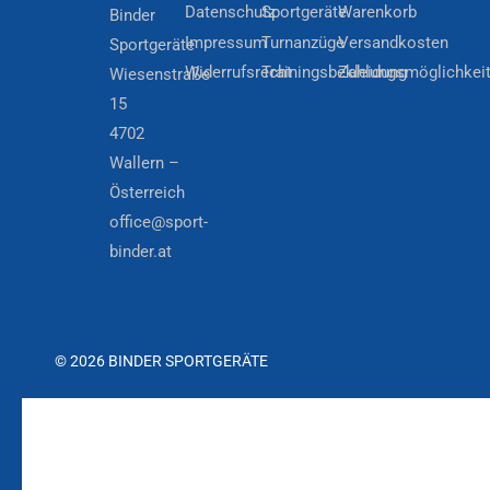
Datenschutz
Sportgeräte
Warenkorb
Binder
Impressum
Turnanzüge
Versandkosten
Sportgeräte
Widerrufsrecht
Trainingsbekleidung
Zahlungsmöglichkei
Wiesenstraße
15
4702
Wallern –
Österreich
office@sport-
binder.at
© 2026 BINDER SPORTGERÄTE