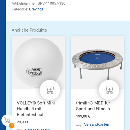
Artikelnummer:
GRV-110057-180
Kategorie:
Grevinga
Ähnliche Produkte
VOLLEY® Soft-Mini
trimilin® MED für
Handball mit
Sport und Fitness
Elefantenhaut
199,00
€
20,90
€
zzgl.
Versandkosten