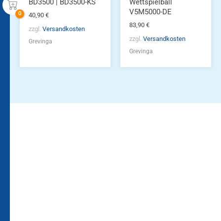
BD3500 | BD3500-KS
Wettspielball
V5M5000-DE
40,90
€
83,90
€
zzgl.
Versandkosten
zzgl.
Versandkosten
Grevinga
Grevinga
Bleiben Sie auf dem
Die Vereinsbekleidung
Laufenden!
Zum
Zur
Kundenkonto
Newsletteranmeldung