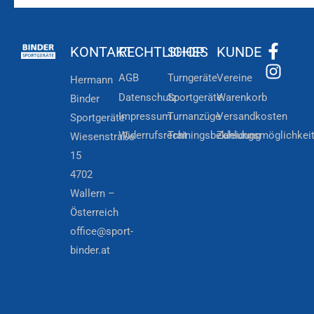
KONTAKT
RECHTLICHES
SHOP
KUNDE
AGB
Turngeräte
Vereine
Hermann
Datenschutz
Sportgeräte
Warenkorb
Binder
Impressum
Turnanzüge
Versandkosten
Sportgeräte
Widerrufsrecht
Trainingsbekleidung
Zahlungsmöglichkei
Wiesenstraße
15
4702
Wallern –
Österreich
office@sport-
binder.at