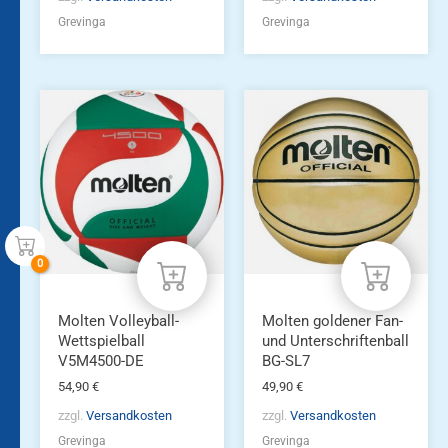
Grevinga
Grevinga
Molten Volleyball-
Molten goldener Fan-
Wettspielball
und Unterschriftenball
V5M4500-DE
BG-SL7
54,90
€
49,90
€
zzgl.
Versandkosten
zzgl.
Versandkosten
Grevinga
Grevinga