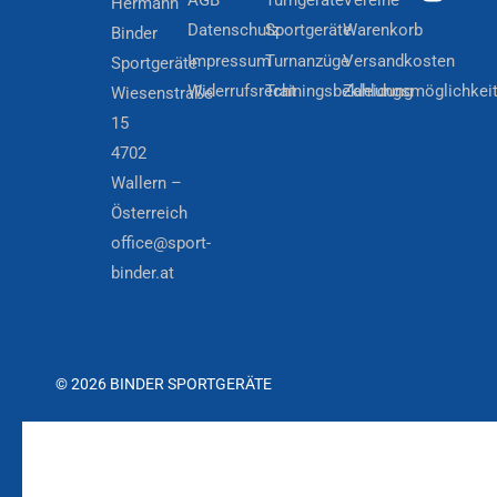
AGB
Turngeräte
Vereine
Hermann
Datenschutz
Sportgeräte
Warenkorb
Binder
Impressum
Turnanzüge
Versandkosten
Sportgeräte
Widerrufsrecht
Trainingsbekleidung
Zahlungsmöglichkei
Wiesenstraße
15
4702
Wallern –
Österreich
office@sport-
binder.at
© 2026 BINDER SPORTGERÄTE