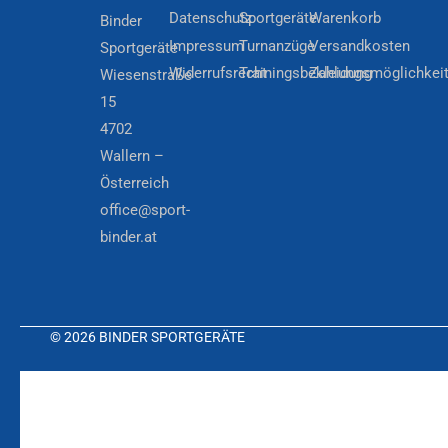
Datenschutz
Sportgeräte
Warenkorb
Binder
Impressum
Turnanzüge
Versandkosten
Sportgeräte
Widerrufsrecht
Trainingsbekleidung
Zahlungsmöglichkei
Wiesenstraße
15
4702
Wallern –
Österreich
office@sport-
binder.at
© 2026 BINDER SPORTGERÄTE