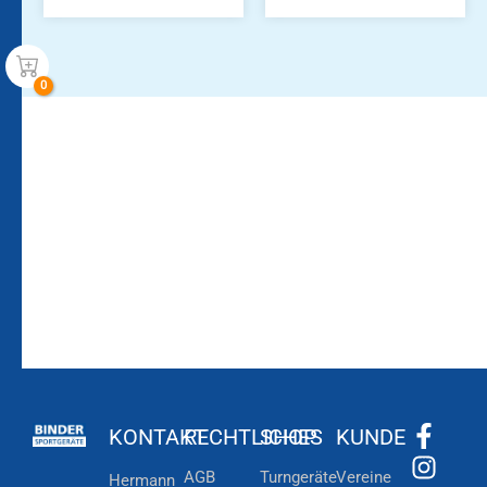
Bleiben Sie auf dem
Die Vereinsbekleidung
Laufenden!
Zum
Zur
Kundenkonto
Newsletteranmeldung
KONTAKT
RECHTLICHES
SHOP
KUNDE
AGB
Turngeräte
Vereine
Hermann