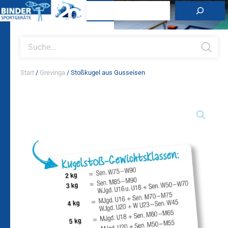
Zum
Suchen
Inhalt
springen
Products
search
Start
/
Grevinga
/ Stoßkugel aus Gusseisen
Stoßkugel
aus
Gusseisen
Menge