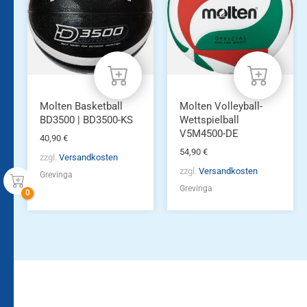
Molten Basketball
Molten Volleyball-
BD3500 | BD3500-KS
Wettspielball
V5M4500-DE
40,90
€
54,90
€
zzgl.
Versandkosten
zzgl.
Versandkosten
Grevinga
Grevinga
Bleiben Sie auf dem
Die Vereinsbekleidung
Laufenden!
Zum
Zur