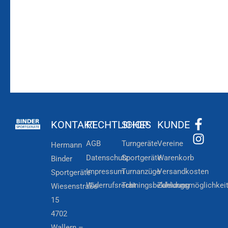
Kundenkonto
Newsletteranmeldung
KONTAKT
RECHTLICHES
SHOP
KUNDE
AGB
Turngeräte
Vereine
Hermann
Datenschutz
Sportgeräte
Warenkorb
Binder
Impressum
Turnanzüge
Versandkosten
Sportgeräte
Widerrufsrecht
Trainingsbekleidung
Zahlungsmöglichkei
Wiesenstraße
15
4702
Wallern –