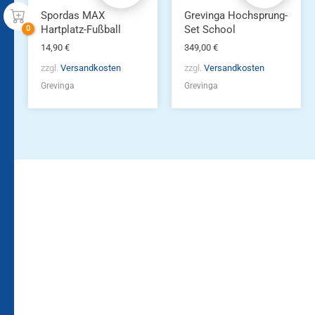
Spordas MAX
Grevinga Hochsprung-
Hartplatz-Fußball
Set School
14,90
€
349,00
€
zzgl.
Versandkosten
zzgl.
Versandkosten
Grevinga
Grevinga
Bleiben Sie auf dem
Die Vereinsbekleidung
Laufenden!
Zum
Zur
Kundenkonto
Newsletteranmeldung