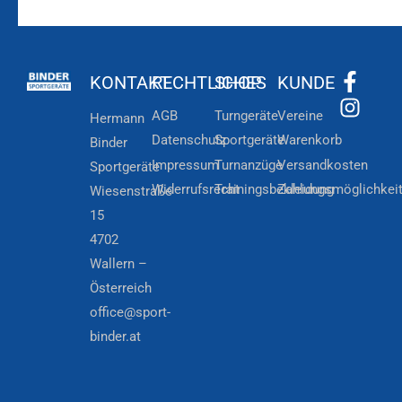
KONTAKT
RECHTLICHES
SHOP
KUNDE
AGB
Turngeräte
Vereine
Hermann
Datenschutz
Sportgeräte
Warenkorb
Binder
Impressum
Turnanzüge
Versandkosten
Sportgeräte
Widerrufsrecht
Trainingsbekleidung
Zahlungsmöglichkei
Wiesenstraße
15
4702
Wallern –
Österreich
office@sport-
binder.at