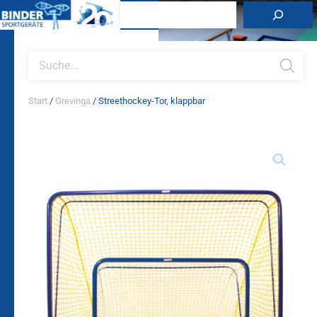
Zum
Suchen
Inhalt
springen
Products
search
Start
/
Grevinga
/ Streethockey-Tor, klappbar
Streethockey-
Tor,
klappbar
Menge