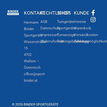
KONTAKT
RECHTLICHES
SHOP
KUNDE
AGB
Turngeräte
Vereine
Hermann
Datenschutz
Sportgeräte
Warenkorb
Binder
Impressum
Turnanzüge
Versandkosten
Sportgeräte
Widerrufsrecht
Trainingsbekleidung
Zahlungsmöglichkei
Wiesenstraße
15
4702
Wallern –
Österreich
office@sport-
binder.at
© 2026 BINDER SPORTGERÄTE