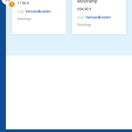
Minitramp
17,90
€
654,90
€
zzgl.
Versandkosten
zzgl.
Versandkosten
Grevinga
Grevinga
Bleiben Sie auf dem
Die Vereinsbekleidung
Laufenden!
Zum
Zur
Kundenkonto
Newsletteranmeldung