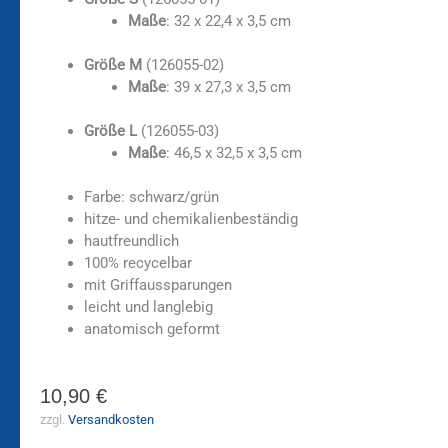
Maße
: 32 x 22,4 x 3,5 cm
Größe M
(126055-02)
Maße
: 39 x 27,3 x 3,5 cm
Größe L
(126055-03)
Maße
: 46,5 x 32,5 x 3,5 cm
Farbe: schwarz/grün
hitze- und chemikalienbeständig
hautfreundlich
100% recycelbar
mit Griffaussparungen
leicht und langlebig
anatomisch geformt
10,90
€
zzgl.
Versandkosten