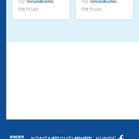
zzgl.
Versandkosten
zzgl.
Versandkosten
ÖTB TV Linz
ÖTB TV Linz
Bleiben Sie auf dem
Die Vereinsbekleidung
Laufenden!
Zum
Zur
Kundenkonto
Newsletteranmeldung
KONTAKT
RECHTLICHES
SHOP
KUNDE