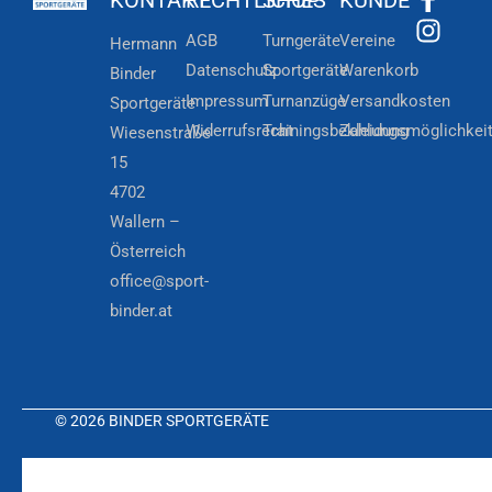
AGB
Turngeräte
Vereine
Hermann
Datenschutz
Sportgeräte
Warenkorb
Binder
Impressum
Turnanzüge
Versandkosten
Sportgeräte
Widerrufsrecht
Trainingsbekleidung
Zahlungsmöglichkei
Wiesenstraße
15
4702
Wallern –
Österreich
office@sport-
binder.at
© 2026 BINDER SPORTGERÄTE