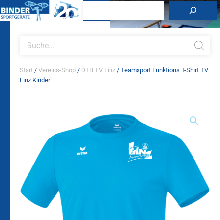
Zum
Suchen
Inhalt
springen
Products
search
Start
/
Vereins-Shop
/
ÖTB TV Linz
/ Teamsport Funktions T-Shirt TV
Linz Kinder
Teamsport
Funktions
T-
Shirt
TV
Linz
Kinder
Menge