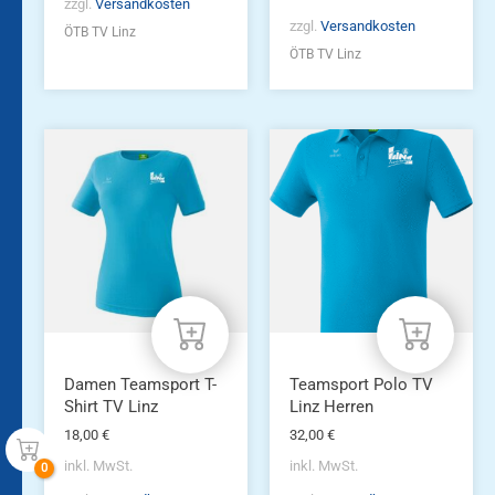
zzgl.
Versandkosten
zzgl.
Versandkosten
ÖTB TV Linz
ÖTB TV Linz
Dieses
Dieses
Produkt
Produkt
weist
weist
mehrere
mehrere
Varianten
Varianten
auf.
auf.
Die
Die
Optionen
Optionen
können
können
auf
auf
der
der
Produktseite
Produktseite
Damen Teamsport T-
Teamsport Polo TV
gewählt
gewählt
Shirt TV Linz
Linz Herren
werden
werden
18,00
€
32,00
€
inkl. MwSt.
inkl. MwSt.