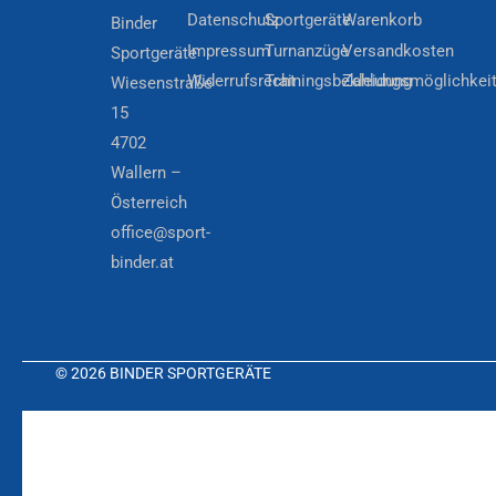
Datenschutz
Sportgeräte
Warenkorb
Binder
Impressum
Turnanzüge
Versandkosten
Sportgeräte
Widerrufsrecht
Trainingsbekleidung
Zahlungsmöglichkei
Wiesenstraße
15
4702
Wallern –
Österreich
office@sport-
binder.at
© 2026 BINDER SPORTGERÄTE