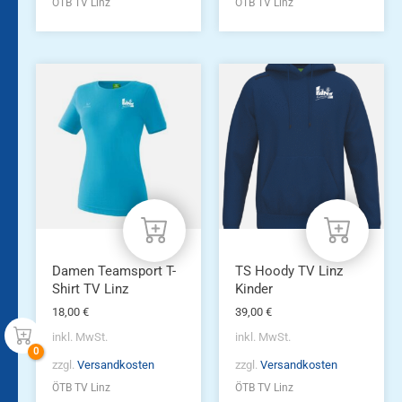
ÖTB TV Linz
ÖTB TV Linz
Dieses
Dieses
Produkt
Produkt
weist
weist
mehrere
mehrere
Varianten
Varianten
auf.
auf.
Die
Die
Optionen
Optionen
können
können
auf
auf
der
der
Produktseite
Produktseite
Damen Teamsport T-
TS Hoody TV Linz
gewählt
gewählt
Shirt TV Linz
Kinder
werden
werden
18,00
€
39,00
€
inkl. MwSt.
inkl. MwSt.
zzgl.
Versandkosten
zzgl.
Versandkosten
ÖTB TV Linz
ÖTB TV Linz