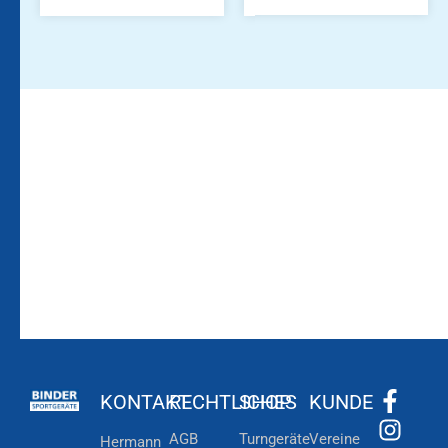
Bleiben Sie auf dem
Die Vereinsbekleidung
Laufenden!
Zum
Zur
Kundenkonto
Newsletteranmeldung
KONTAKT
RECHTLICHES
SHOP
KUNDE
AGB
Turngeräte
Vereine
Hermann