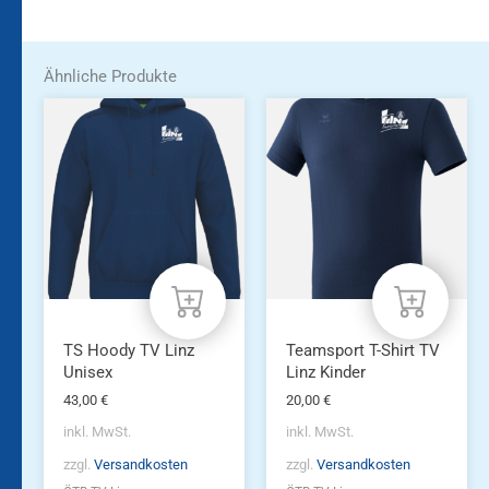
Ähnliche Produkte
Dieses
Dieses
Produkt
Produkt
weist
weist
mehrere
mehrere
Varianten
Varianten
auf.
auf.
Die
Die
Optionen
Optionen
können
können
auf
auf
der
der
Produktseite
Produktseite
TS Hoody TV Linz
Teamsport T-Shirt TV
gewählt
gewählt
Unisex
Linz Kinder
werden
werden
43,00
€
20,00
€
inkl. MwSt.
inkl. MwSt.
zzgl.
Versandkosten
zzgl.
Versandkosten