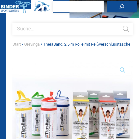
Zum
Suchen
Inhalt
springen
Products
search
Start
/
Grevinga
/ TheraBand, 2,5 m Rolle mit Reißverschlusstasche
TheraBand,
2,5
m
Rolle
mit
Reißverschlusstasche
Menge