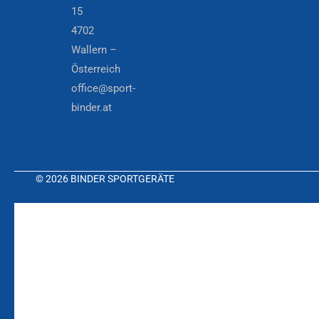
15
4702
Wallern –
Österreich
office@sport-
binder.at
© 2026 BINDER SPORTGERÄTE