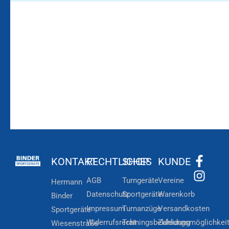
Bleiben Sie auf dem
Die Vereinsbekleidung
Laufenden!
Zum
Zur
Kundenkonto
Newsletteranmeldung
KONTAKT
RECHTLICHES
SHOP
KUNDE
AGB
Turngeräte
Vereine
Hermann
Datenschutz
Sportgeräte
Warenkorb
Binder
Impressum
Turnanzüge
Versandkosten
Sportgeräte
Widerrufsrecht
Trainingsbekleidung
Zahlungsmöglichkei
Wiesenstraße