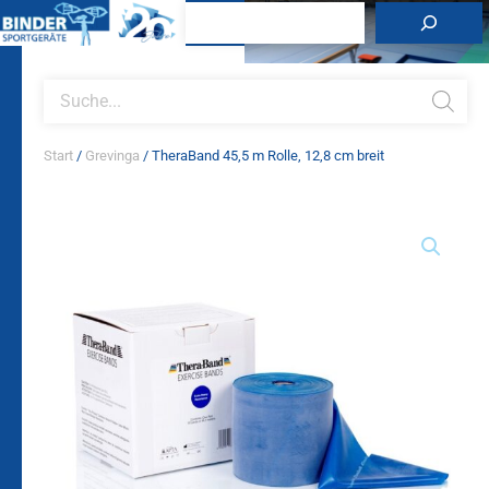
Zum
Suchen
Inhalt
springen
Products
search
Start
/
Grevinga
/ TheraBand 45,5 m Rolle, 12,8 cm breit
TheraBand
45,5
m
Rolle,
12,8
cm
breit
Menge