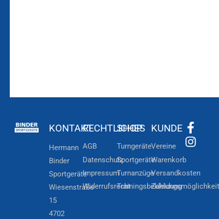
Zur
Kundenkonto
Newsletteranmeldung
KONTAKT
RECHTLICHES
SHOP
KUNDE
AGB
Turngeräte
Vereine
Hermann
Datenschutz
Sportgeräte
Warenkorb
Binder
Impressum
Turnanzüge
Versandkosten
Sportgeräte
Widerrufsrecht
Trainingsbekleidung
Zahlungsmöglichkei
Wiesenstraße
15
4702