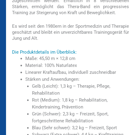
zugeschnitten werden. Erhältlich in 8 verschiedenen
Stärken, ermöglicht das Thera-Band ein progressives
Training zur Steigerung von Kraft und Beweglichkeit.
Es wird seit den 1980ern in der Sportmedizin und Therapie
geschätzt und bleibt ein unverzichtbares Trainingsgerät für
Jung und Alt.
Die Produktdetails im Überblick:
Maße:
45,50 m × 12,8 cm
Material:
100% Naturlatex
Linearer Kraftaufbau, individuell zuschneidbar
Stärken und Anwendungen:
Gelb (Leicht):
1,3 kg – Therapie, Pflege,
Rehabilitation
Rot (Medium):
1,8 kg – Rehabilitation,
Kindertraining, Prävention
Grün (Schwer):
2,3 kg – Freizeit, Sport,
fortgeschrittene Rehabilitation
Blau (Sehr schwer):
3,2 kg – Freizeit, Sport
Schwarz (Extra schwer):
4,4 kg – Krafttraining