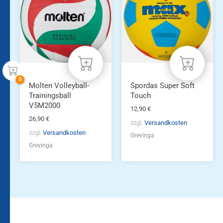
Molten Volleyball-
Spordas Super Soft
Trainingsball
Touch
V5M2000
12,90
€
26,90
€
zzgl.
Versandkosten
zzgl.
Versandkosten
Grevinga
Grevinga
Bleiben Sie auf dem
Die Vereinsbekleidung
Laufenden!
Zum