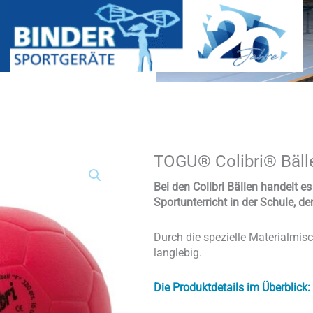
TOGU® Colibri® Bäll
TOGU®
Colibri®
Bälle
Bei den Colibri Bällen handelt e
Menge
Sportunterricht in der Schule, d
Durch die spezielle Materialmis
langlebig.
Die Produktdetails im Überblick: