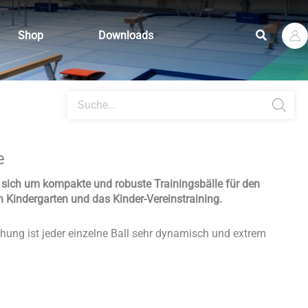
Suchen
Shop
Downloads
Products
search
e
s sich um kompakte und robuste Trainingsbälle für den
en Kindergarten und das Kinder-Vereinstraining.
chung ist jeder einzelne Ball sehr dynamisch und extrem