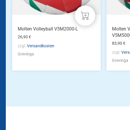
Molten Volleyball V5M2000-L
Molten V
V5M500
26,90
€
83,90
€
zzgl.
Versandkosten
zzgl.
Vers
Grevinga
Grevinga
Bleiben Sie auf dem Laufenden!
Zur Newsletteranmeldun