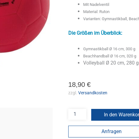
Mit Nadelventil
Material: Ruton
Varianten: Gymnastikball, Beach
Die Größen im Überblick:
Gymnastikball Ø 16 cm, 300 g
Beachhandball Ø 16 cm, 320 g
Volleyball Ø 20 cm, 280 g
18,90
€
zzgl.
Versandkosten
In den Warenko
Anfragen