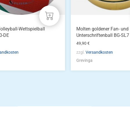
olleyball-Wettspielball
Molten goldener Fan- und
0-DE
Unterschriftenball BG-SL7
49,90
€
andkosten
zzgl.
Versandkosten
Grevinga
Die Vereinsbekle
g
Zum Kunde