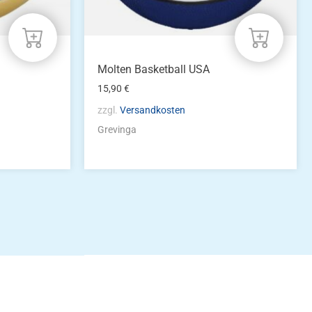
Molten Basketball USA
15,90
€
zzgl.
Versandkosten
Grevinga
idung
nkonto