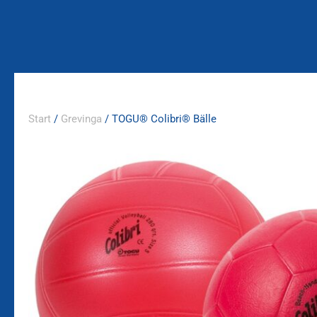
Zum
Inhalt
springen
Start
/
Grevinga
/ TOGU® Colibri® Bälle