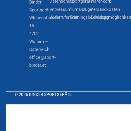
Datenschutz
Sportgeräte
Warenkorb
Binder
Impressum
Turnanzüge
Versandkosten
Sportgeräte
Widerrufsrecht
Trainingsbekleidung
Zahlungsmöglichkei
Wiesenstraße
15
4702
Wallern –
Österreich
office@sport-
binder.at
© 2026 BINDER SPORTGERÄTE