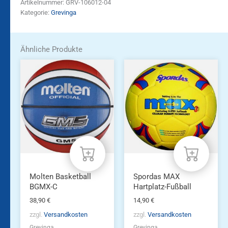
Artikelnummer:
GRV-106012-04
Kategorie:
Grevinga
Ähnliche Produkte
Molten Basketball
Spordas MAX
BGMX-C
Hartplatz-Fußball
38,90
€
14,90
€
zzgl.
Versandkosten
zzgl.
Versandkosten
Grevinga
Grevinga