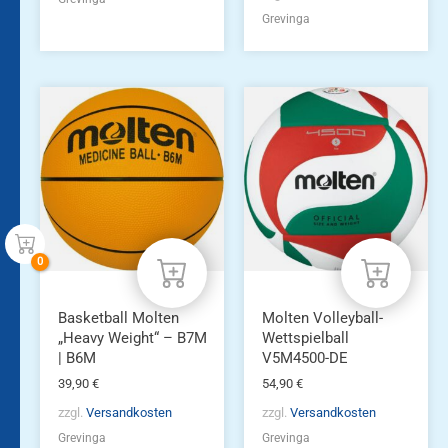
Grevinga
Dieses
Produkt
weist
mehrere
Varianten
auf.
Die
Optionen
können
auf
der
Produktseite
Basketball Molten
Molten Volleyball-
gewählt
„Heavy Weight“ – B7M
Wettspielball
werden
| B6M
V5M4500-DE
39,90
€
54,90
€
zzgl.
Versandkosten
zzgl.
Versandkosten
Grevinga
Grevinga