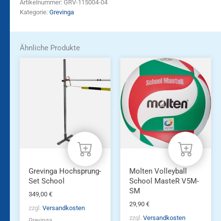
Artikelnummer:
GRV-115004-04
Kategorie:
Grevinga
Ähnliche Produkte
Grevinga Hochsprung-
Molten Volleyball
Set School
School MasteR V5M-
SM
349,00
€
29,90
€
zzgl.
Versandkosten
zzgl.
Versandkosten
Grevinga