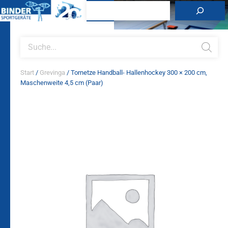
Zum
Suchen
Inhalt
springen
Products
search
Start
/
Grevinga
/ Tornetze Handball- Hallenhockey 300 × 200 cm,
Maschenweite 4,5 cm (Paar)
Tornetze
Handball-
Hallenhockey
300
×
200
cm,
Maschenweite
4,5
cm
(Paar)
Menge