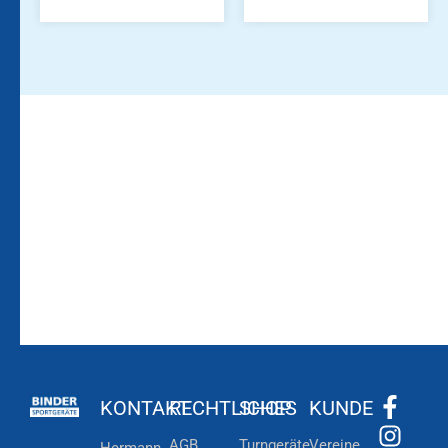
Bleiben Sie auf dem
Die Vereinsbekleidung
Laufenden!
Zum
Zur
Kundenkonto
Newsletteranmeldung
KONTAKT
RECHTLICHES
SHOP
KUNDE
AGB
Turngeräte
Vereine
Hermann