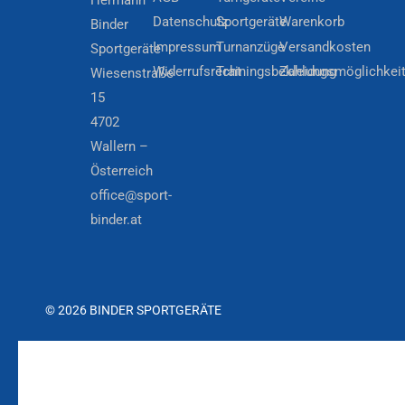
Datenschutz
Sportgeräte
Warenkorb
Binder
Impressum
Turnanzüge
Versandkosten
Sportgeräte
Widerrufsrecht
Trainingsbekleidung
Zahlungsmöglichkei
Wiesenstraße
15
4702
Wallern –
Österreich
office@sport-
binder.at
© 2026 BINDER SPORTGERÄTE