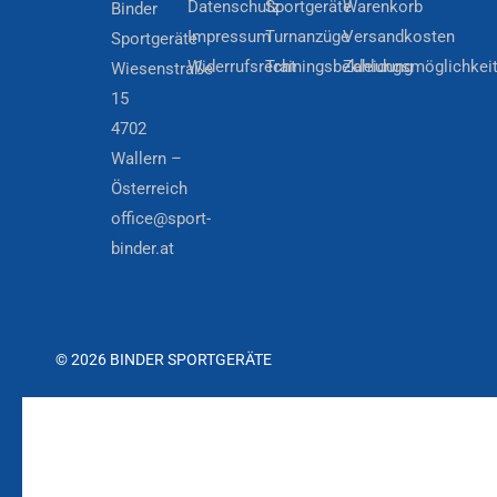
Datenschutz
Sportgeräte
Warenkorb
Binder
Impressum
Turnanzüge
Versandkosten
Sportgeräte
Widerrufsrecht
Trainingsbekleidung
Zahlungsmöglichkei
Wiesenstraße
15
4702
Wallern –
Österreich
office@sport-
binder.at
© 2026 BINDER SPORTGERÄTE