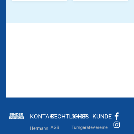
Bleiben Sie auf dem
Die Vereinsbekleidung
Laufenden!
Zum
Zur
Kundenkonto
Newsletteranmeldung
KONTAKT
RECHTLICHES
SHOP
KUNDE
AGB
Turngeräte
Vereine
Hermann