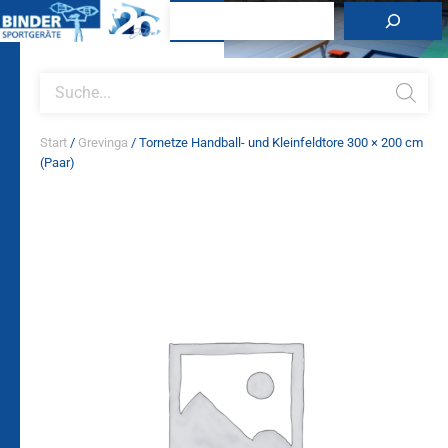
Zum
Suchen
Inhalt
springen
Products
search
Start
/
Grevinga
/ Tornetze Handball- und Kleinfeldtore 300 × 200 cm
(Paar)
Tornetze
Handball-
und
Kleinfeldtore
300
×
200
cm
(Paar)
Menge