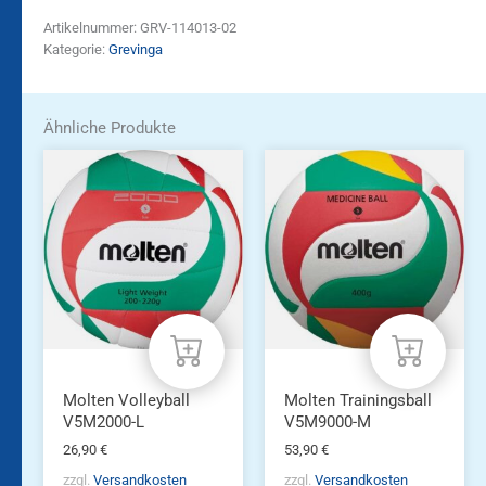
Artikelnummer:
GRV-114013-02
Kategorie:
Grevinga
Ähnliche Produkte
Molten Volleyball
Molten Trainingsball
V5M2000-L
V5M9000-M
26,90
€
53,90
€
zzgl.
Versandkosten
zzgl.
Versandkosten