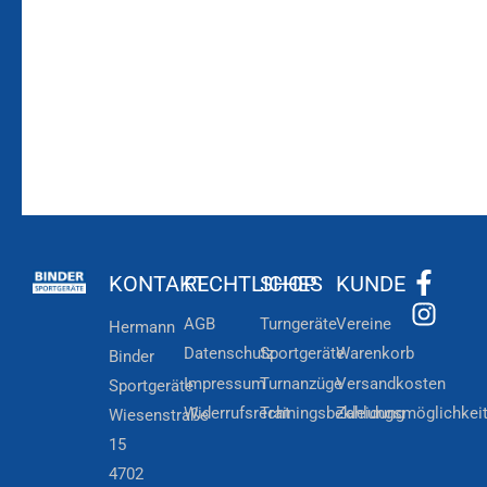
Zur
Kundenkonto
Newsletteranmeldung
KONTAKT
RECHTLICHES
SHOP
KUNDE
AGB
Turngeräte
Vereine
Hermann
Datenschutz
Sportgeräte
Warenkorb
Binder
Impressum
Turnanzüge
Versandkosten
Sportgeräte
Widerrufsrecht
Trainingsbekleidung
Zahlungsmöglichkei
Wiesenstraße
15
4702