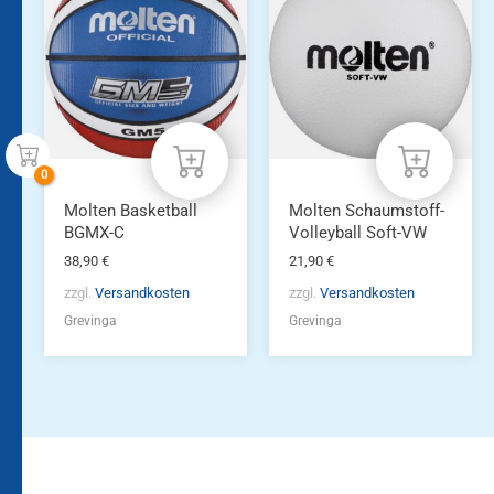
Molten Basketball
Molten Schaumstoff-
BGMX-C
Volleyball Soft-VW
38,90
€
21,90
€
zzgl.
Versandkosten
zzgl.
Versandkosten
Grevinga
Grevinga
Bleiben Sie auf dem
Die Vereinsbekleidung
Laufenden!
Zum