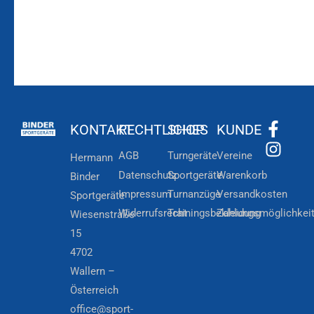
KONTAKT
RECHTLICHES
SHOP
KUNDE
AGB
Turngeräte
Vereine
Hermann
Datenschutz
Sportgeräte
Warenkorb
Binder
Impressum
Turnanzüge
Versandkosten
Sportgeräte
Widerrufsrecht
Trainingsbekleidung
Zahlungsmöglichkei
Wiesenstraße
15
4702
Wallern –
Österreich
office@sport-