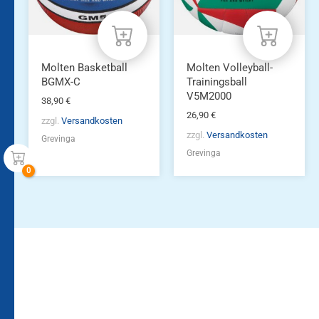
Molten Basketball
Molten Volleyball-
BGMX-C
Trainingsball
V5M2000
38,90
€
26,90
€
zzgl.
Versandkosten
zzgl.
Versandkosten
Grevinga
Grevinga
Bleiben Sie auf dem
Die Vereinsbekleidung
Laufenden!
Zum
Zur
Kundenkonto
Newsletteranmeldung