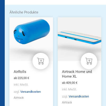
Ähnliche Produkte
Dieses
Dieses
Produkt
Produkt
weist
weist
mehrere
mehrere
Varianten
Varianten
auf.
auf.
Die
Die
Optionen
Optionen
können
können
auf
auf
der
der
Produktseite
Produktseite
AirRolls
Airtrack Home und
gewählt
gewählt
Home XL
ab
225,00
€
werden
werden
ab
409,00
€
inkl. MwSt.
inkl. MwSt.
zzgl.
Versandkosten
zzgl.
Versandkosten
Airtrack
Airtrack