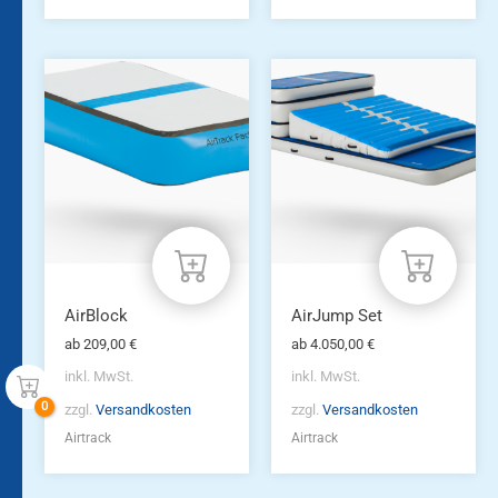
Dieses
Dieses
Produkt
Produkt
weist
weist
mehrere
mehrere
Varianten
Varianten
auf.
auf.
Die
Die
Optionen
Optionen
können
können
auf
auf
der
der
Produktseite
Produktseite
AirBlock
AirJump Set
gewählt
gewählt
ab
209,00
€
ab
4.050,00
€
werden
werden
inkl. MwSt.
inkl. MwSt.
zzgl.
Versandkosten
zzgl.
Versandkosten
Airtrack
Airtrack