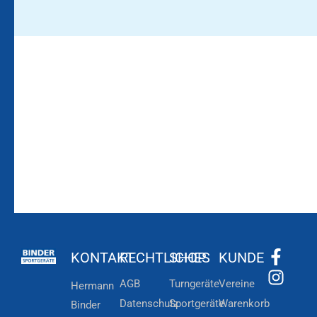
Bleiben Sie auf dem
Die Vereinsbekleidung
Laufenden!
Zum
Zur
Kundenkonto
Newsletteranmeldung
KONTAKT
RECHTLICHES
SHOP
KUNDE
AGB
Turngeräte
Vereine
Hermann
Datenschutz
Sportgeräte
Warenkorb
Binder