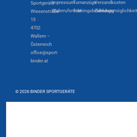
Impressum
Turnanzüge
Versandkosten
Sportgeräte
Widerrufsrecht
Trainingsbekleidung
Zahlungsmöglichkei
Wiesenstraße
15
4702
Wallern –
Österreich
office@sport-
binder.at
© 2026 BINDER SPORTGERÄTE