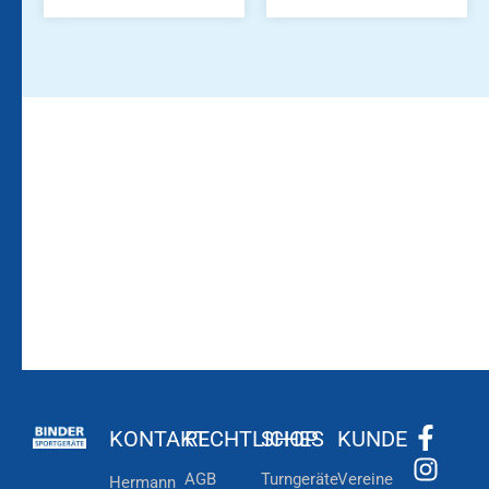
Bleiben Sie auf dem
Die Vereinsbekleidung
Laufenden!
Zum
Zur
Kundenkonto
Newsletteranmeldung
KONTAKT
RECHTLICHES
SHOP
KUNDE
AGB
Turngeräte
Vereine
Hermann