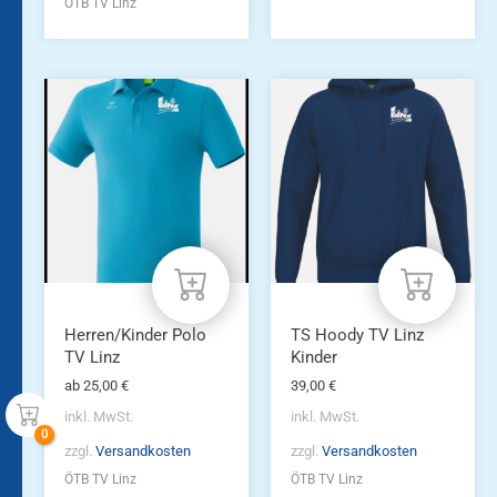
ÖTB TV Linz
Dieses
Dieses
Produkt
Produkt
weist
weist
mehrere
mehrere
Varianten
Varianten
auf.
auf.
Die
Die
Optionen
Optionen
können
können
auf
auf
der
der
Produktseite
Produktseite
Herren/Kinder Polo
TS Hoody TV Linz
gewählt
gewählt
TV Linz
Kinder
werden
werden
ab
25,00
€
39,00
€
inkl. MwSt.
inkl. MwSt.
zzgl.
Versandkosten
zzgl.
Versandkosten
ÖTB TV Linz
ÖTB TV Linz