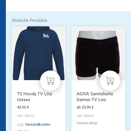
Ähnliche Produkte
Dieses
Dieses
Produkt
Produkt
weist
weist
mehrere
mehrere
Varianten
Varianten
auf.
auf.
Die
Die
Optionen
Optionen
können
können
auf
auf
der
der
Produktseite
Produktseite
TS Hoody TV Linz
AGIVA Samtshorts
gewählt
gewählt
Unisex
Damen TV Linz
werden
werden
43,00
€
ab
23,90
€
inkl. MwSt.
inkl. MwSt.
Vereins-Shop
zzgl.
Versandkosten