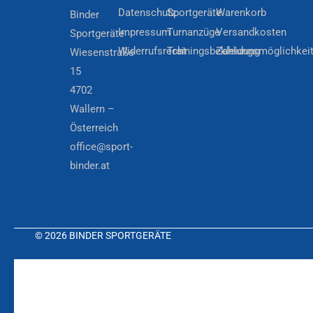
Datenschutz
Sportgeräte
Warenkorb
Binder
Impressum
Turnanzüge
Versandkosten
Sportgeräte
Widerrufsrecht
Trainingsbekleidung
Zahlungsmöglichkei
Wiesenstraße
15
4702
Wallern –
Österreich
office@sport-
binder.at
© 2026 BINDER SPORTGERÄTE