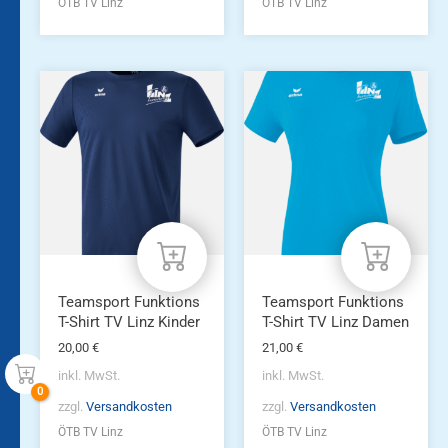
ÖTB TV Linz
ÖTB TV Linz
Dieses
Dieses
Produkt
Produkt
weist
weist
mehrere
mehrere
Varianten
Varianten
auf.
auf.
Die
Die
Optionen
Optionen
können
können
auf
auf
der
der
Produktseite
Produktseite
Teamsport Funktions
Teamsport Funktions
gewählt
gewählt
T-Shirt TV Linz Kinder
T-Shirt TV Linz Damen
werden
werden
20,00
€
21,00
€
inkl. MwSt.
inkl. MwSt.
zzgl.
Versandkosten
zzgl.
Versandkosten
ÖTB TV Linz
ÖTB TV Linz