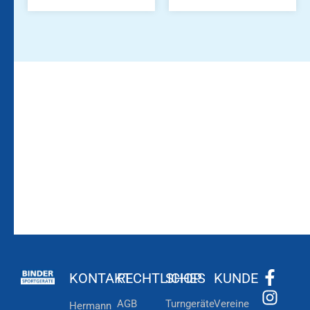
Bleiben Sie auf dem
Die Vereinsbekleidung
Laufenden!
Zum
Zur
Kundenkonto
Newsletteranmeldung
KONTAKT
RECHTLICHES
SHOP
KUNDE
AGB
Turngeräte
Vereine
Hermann