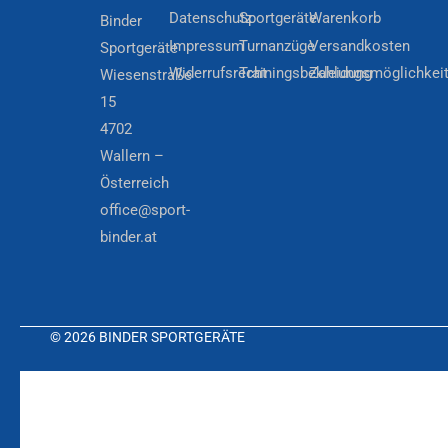
Datenschutz
Sportgeräte
Warenkorb
Binder
Impressum
Turnanzüge
Versandkosten
Sportgeräte
Widerrufsrecht
Trainingsbekleidung
Zahlungsmöglichkei
Wiesenstraße
15
4702
Wallern –
Österreich
office@sport-
binder.at
© 2026 BINDER SPORTGERÄTE