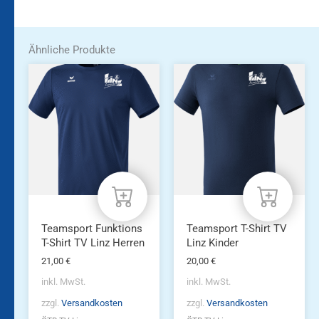
Ähnliche Produkte
Dieses
Dieses
Produkt
Produkt
weist
weist
mehrere
mehrere
Varianten
Varianten
auf.
auf.
Die
Die
Optionen
Optionen
können
können
auf
auf
der
der
Produktseite
Produktseite
Teamsport Funktions
Teamsport T-Shirt TV
gewählt
gewählt
T-Shirt TV Linz Herren
Linz Kinder
werden
werden
21,00
€
20,00
€
inkl. MwSt.
inkl. MwSt.
zzgl.
Versandkosten
zzgl.
Versandkosten