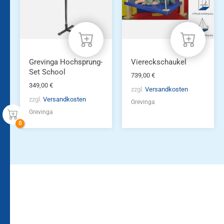
Grevinga Hochsprung-
Viereckschaukel
Set School
739,00
€
349,00
€
zzgl.
Versandkosten
zzgl.
Versandkosten
Grevinga
Grevinga
Bleiben Sie auf dem
Die Vereinsbekleidung
Laufenden!
Zum
Zur
Kundenkonto
Newsletteranmeldung