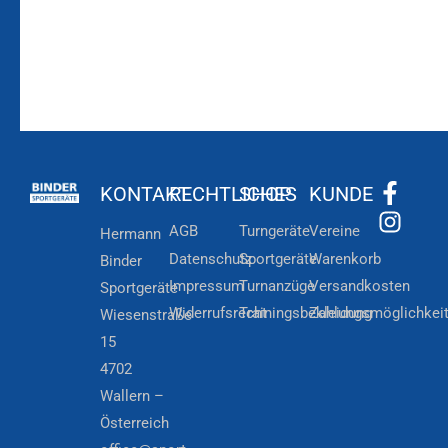
KONTAKT
RECHTLICHES
SHOP
KUNDE
AGB
Turngeräte
Vereine
Hermann
Datenschutz
Sportgeräte
Warenkorb
Binder
Impressum
Turnanzüge
Versandkosten
Sportgeräte
Widerrufsrecht
Trainingsbekleidung
Zahlungsmöglichkei
Wiesenstraße
15
4702
Wallern –
Österreich