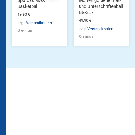
Spordas MAX
Molten goldener Fan-
Basketball
und Unterschriftenball
BG-SL7
19,90
€
49,90
€
zzgl.
Versandkosten
zzgl.
Versandkosten
Grevinga
Grevinga
Bleiben Sie auf dem
Die Vereinsbekleidung
Laufenden!
Zum
Zur
Kundenkonto
Newsletteranmeldung