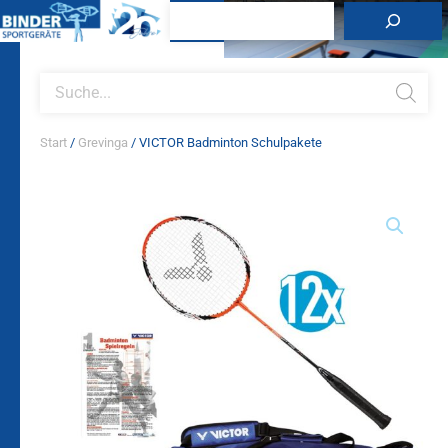
Zum
Suchen
Inhalt
springen
Products
search
Start
/
Grevinga
/ VICTOR Badminton Schulpakete
VICTOR
Badminton
Schulpakete
Menge