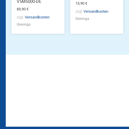
V5M5000-DE
15,90
€
83,90
€
zzgl.
Versandkosten
zzgl.
Versandkosten
Grevinga
Grevinga
Bleiben Sie auf dem
Die Vereinsbekleidung
Laufenden!
Zum
Zur
Kundenkonto
Newsletteranmeldung