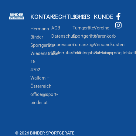
KONTAKT
RECHTLICHES
SHOP
KUNDE
AGB
Turngeräte
Vereine
Hermann
Datenschutz
Sportgeräte
Warenkorb
Binder
Impressum
Turnanzüge
Versandkosten
Sportgeräte
Widerrufsrecht
Trainingsbekleidung
Zahlungsmöglichkei
Wiesenstraße
15
4702
Wallern –
Österreich
office@sport-
binder.at
© 2026 BINDER SPORTGERÄTE