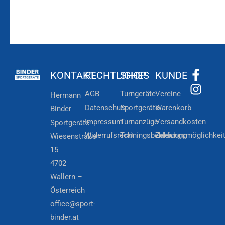
KONTAKT
RECHTLICHES
SHOP
KUNDE
AGB
Turngeräte
Vereine
Hermann
Datenschutz
Sportgeräte
Warenkorb
Binder
Impressum
Turnanzüge
Versandkosten
Sportgeräte
Widerrufsrecht
Trainingsbekleidung
Zahlungsmöglichkei
Wiesenstraße
15
4702
Wallern –
Österreich
office@sport-
binder.at