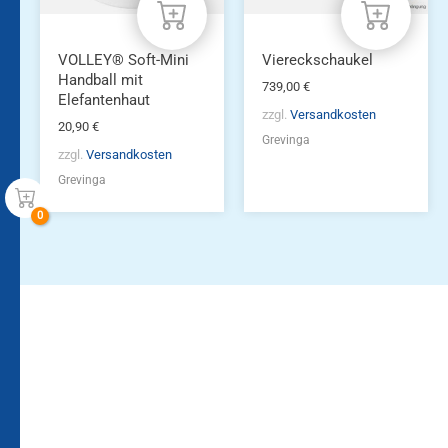
VOLLEY® Soft-Mini
Viereckschaukel
Handball mit
739,00
€
Elefantenhaut
zzgl.
Versandkosten
20,90
€
Grevinga
zzgl.
Versandkosten
Grevinga
Bleiben Sie auf dem
Die Vereinsbekleidung
Laufenden!
Zum
Zur
Kundenkonto
Newsletteranmeldung