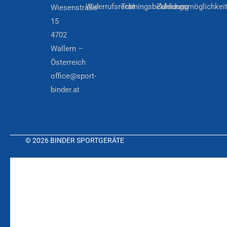
Widerrufsrecht
Trainingsbekleidung
Zahlungsmöglichkei
Wiesenstraße
15
4702
Wallern –
Österreich
office@sport-
binder.at
© 2026 BINDER SPORTGERÄTE