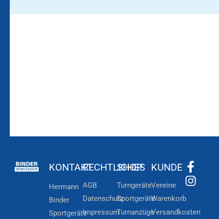
Bleiben Sie auf dem
Die Vereinsbekleidung
Laufenden!
Zum
Zur
Kundenkonto
Newsletteranmeldung
KONTAKT
RECHTLICHES
SHOP
KUNDE
AGB
Turngeräte
Vereine
Hermann
Datenschutz
Sportgeräte
Warenkorb
Binder
Impressum
Turnanzüge
Versandkosten
Sportgeräte